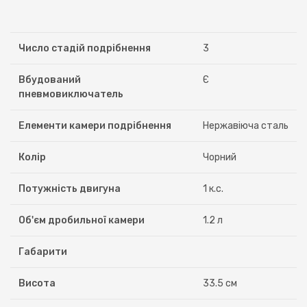
Число стадій подрібнення
3
Вбудований
Є
пневмовиключатель
Елементи камери подрібнення
Нержавіюча сталь
Колір
Чорний
Потужність двигуна
1 к.с.
Об'єм дробильної камери
1.2 л
Габарити
Висота
33.5 см