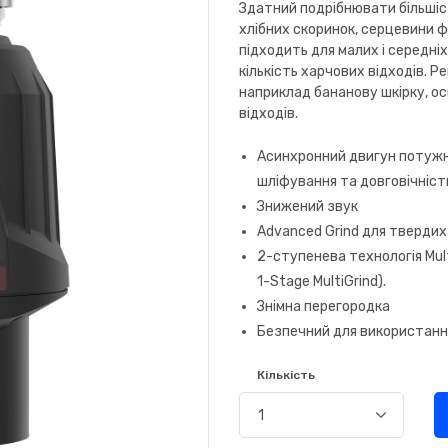
Здатний подрібнювати більшість
хлібних скоринок, серцевини ф
підходить для малих і середні
кількість харчових відходів. 
наприклад бананову шкірку, ос
відходів.
Асинхронний двигун потужн
шліфування та довговічніст
Знижений звук
Advanced Grind для твердих 
2-ступенева технологія Mul
1-Stage MultiGrind).
Знімна перегородка
Безпечний для використанн
Кількість