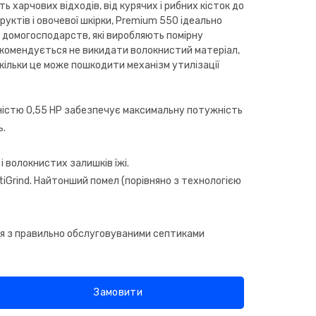
 харчових відходів, від курячих і рибних кісток до
руктів і овочевої шкірки, Premium 550 ідеально
х домогосподарств, які виробляють помірну
Рекомендується не викидати волокнистий матеріал,
кільки це може пошкодити механізм утилізації
істю 0,55 HP забезпечує максимальну потужність
ь.
і волокнистих залишків їжі.
tiGrind. Найтонший помел (порівняно з технологією
я з правильно обслуговуваними септиками
Замовити