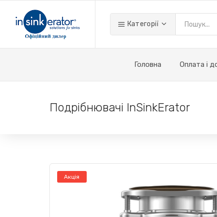
Категорії
Головна
Оплата і д
Подрібнювачі InSinkErator
Акція