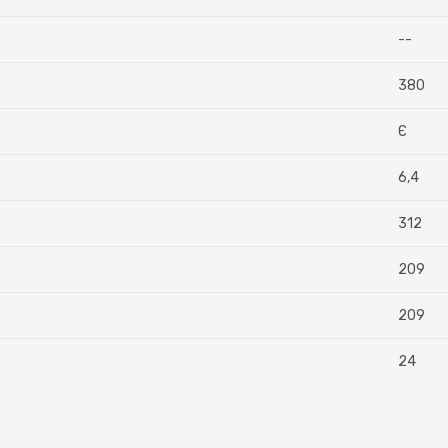
--
380
Є
6,4
312
209
209
24