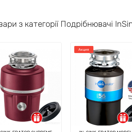
вари з категорії Подрібнювачі InSi
Акция