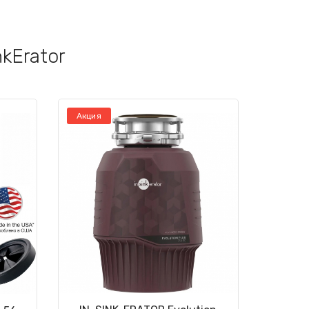
nkErator
Акция