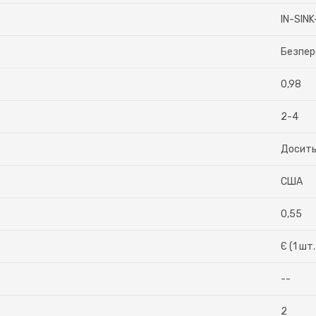
IN-SIN
Безпер
0,98
2-4
Досить
США
0,55
Є (1 шт
--
2