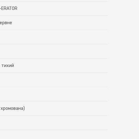
K-ERATOR
ервне
 тихий
. хромована)