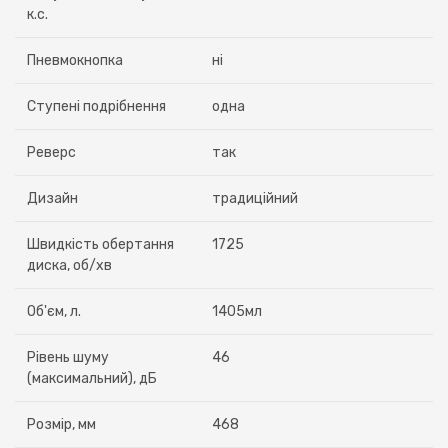
к.с.
Пневмокнопка
ні
Ступені подрібнення
одна
Реверс
так
Дизайн
традиційний
Швидкість обертання
1725
диска, об/хв
Об'єм, л.
1405мл
Рівень шуму
46
(максимальний), дБ
Розмір, мм
468