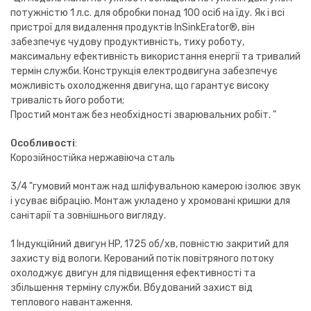
потужністю 1 л.с. для обробки понад 100 осіб на їду. Як і всі
пристрої для видалення продуктів InSinkErator®, він
забезпечує чудову продуктивність, тиху роботу,
максимальну ефективність використання енергії та тривалий
термін служби. Конструкція електродвигуна забезпечує
можливість охолодження двигуна, що гарантує високу
тривалість його роботи;
Простий монтаж без необхідності зварювальних робіт. "
Особливості
:
Корозійностійка нержавіюча сталь
3/4 "гумовий монтаж над шліфувальною камерою ізолює звук
і усуває вібрацію. Монтаж укладено у хромовані кришки для
санітарії та зовнішнього вигляду.
1 Індукційний двигун HP, 1725 об/хв, повністю закритий для
захисту від вологи. Керований потік повітряного потоку
охолоджує двигун для підвищення ефективності та
збільшення терміну служби. Вбудований захист від
теплового навантаження.