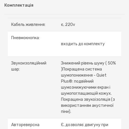
Комплектація
Кабель живлення:
є, 220v
Пневмокнопка:
входить до комплекту
Звукоизоляційний
Знижений рівень шуму ( 50%
шар:
)Покращена система
шумопониження - Quiet
Plus®: подвійний
шумознижуючими екран і
шумопоглащающій кожух.
Покращена звукоізоляція (з
використанням акустичної
піни).
Автореверсна
Є, дозволяє двигуну при