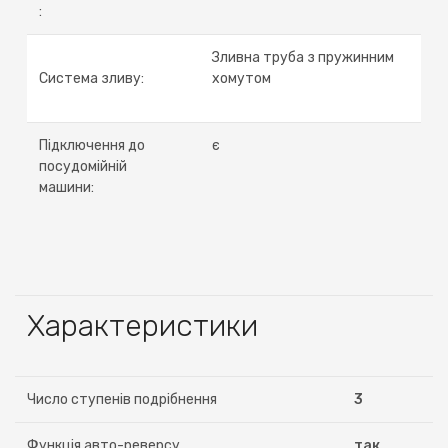
:
Зливна труба з пружинним
Система зливу:
хомутом
Підключення до
є
посудомійній
машини:
Характеристики
Число ступенів подрібнення
3
Функція авто-реверсу
так