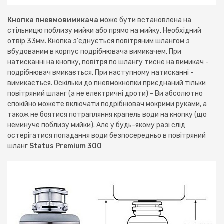
Кнопка пневмовимикача
може бути встановлена на
стільницю поблизу мийки або прямо на мийку. Необхідний
отвір 33мм. Кнопка з'єднується повітряним шлангом з
вбудованим в корпус подрібнювача вимикачем. При
натисканні на кнопку, повітря по шлангу тисне на вимикач -
подрібнювач вмикається. При наступному натисканні -
вимикається. Оскільки до пневмокнопки приєднаний тільки
повітряний шланг (а не електричні дроти) - Ви абсолютно
спокійно можете включати подрібнювач мокрими руками, а
також не боятися потрапляння крапель води на кнопку (що
неминуче поблизу мийки). Але у будь-якому разі слід
остерігатися попадання води безпосередньо в повітряний
шланг
Status Premium 300