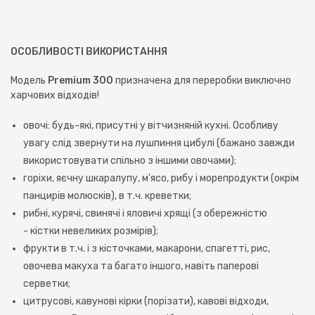
ОСОБЛИВОСТІ ВИКОРИСТАННЯ
Модель
Premium 300
призначена для переробки виключно
харчових відходів!
овочі: будь-які, присутні у вітчизняній кухні. Особливу
увагу слід звернути на лушпиння цибулі (бажано завжди
використовувати спільно з іншими овочами);
горіхи, яєчну шкаралупу, м'ясо, рибу і морепродукти (окрім
панцирів молюсків), в т.ч. креветки;
рибні, курячі, свинячі і яловичі хрящі (з обережністю
- кістки невеликих розмірів);
фрукти в т.ч. і з кісточками, макарони, спагетті, рис,
овочева макуха та багато іншого, навіть паперові
серветки;
цитрусові, кавунові кірки (порізати), кавові відходи,