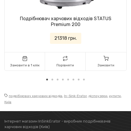
Подрібнювач харчових відходів STATUS
Premium 200
21318 грн.
Замовити в 1 клік
Порівняти
Замовити
подрібнювач харчових відходів
,
In-Sink-Erator
,
діспоузери
,
купити
,
Київ
Інтернет магазин InSinkErator - виробник подрібнювачів
харчових відходів (Київ)