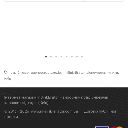
подрібнювач харчових відходів
,
In-Sink-Erator
,
діспоузери
,
купити
,
Київ
Інтернет магазин InSinkErator - виробник подрібнювачів
харчових відходів (Київ)
© 2013 - 2026 www.in-sink-erator.com.ua
Договір публічної
оферти